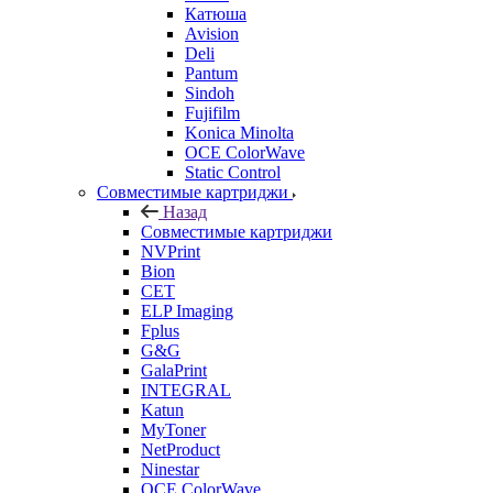
Катюша
Avision
Deli
Pantum
Sindoh
Fujifilm
Konica Minolta
OCE ColorWave
Static Control
Совместимые картриджи
Назад
Совместимые картриджи
NVPrint
Bion
CET
ELP Imaging
Fplus
G&G
GalaPrint
INTEGRAL
Katun
MyToner
NetProduct
Ninestar
OCE ColorWave