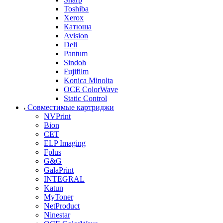
Toshiba
Xerox
Катюша
Avision
Deli
Pantum
Sindoh
Fujifilm
Konica Minolta
OCE ColorWave
Static Control
Совместимые картриджи
NVPrint
Bion
CET
ELP Imaging
Fplus
G&G
GalaPrint
INTEGRAL
Katun
MyToner
NetProduct
Ninestar