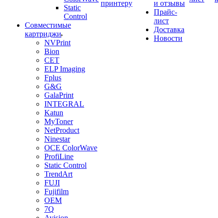
принтеру
и отзывы
Static
Прайс-
Control
лист
Совместимые
Доставка
картриджи
Новости
NVPrint
Bion
CET
ELP Imaging
Fplus
G&G
GalaPrint
INTEGRAL
Katun
MyToner
NetProduct
Ninestar
OCE ColorWave
ProfiLine
Static Control
TrendArt
FUJI
Fujifilm
OEM
7Q
Avision