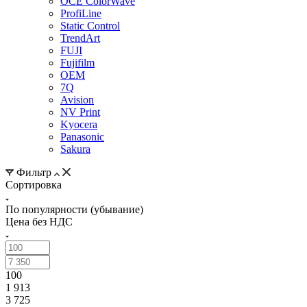
OCE ColorWave
ProfiLine
Static Control
TrendArt
FUJI
Fujifilm
OEM
7Q
Avision
NV Print
Kyocera
Panasonic
Sakura
Фильтр
Сортировка
По популярности (убывание)
Цена без НДС
100
1 913
3 725