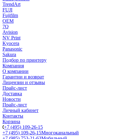
TrendArt
FUJI
Fujifilm
OEM
7Q
Avision
NV Print
Kyocera
Panasonic
Sakura
Подбор по принтеру
Компания
О компании
Гарантии и возврат
Лицензии и отзывы
Прайс-лист
Доставка
Новости
Прайс-лист
Личный кабинет
Контакты
Корзина
+7 (495) 109-26-15
+7 (495) 109-26-15
Многоканальный
+7 (985) 753-21-63
Мобильный