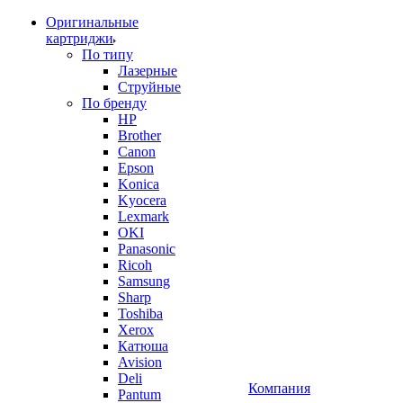
Оригинальные
картриджи
По типу
Лазерные
Струйные
По бренду
HP
Brother
Canon
Epson
Konica
Kyocera
Lexmark
OKI
Panasonic
Ricoh
Samsung
Sharp
Toshiba
Xerox
Катюша
Avision
Deli
Компания
Pantum