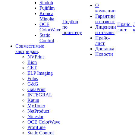
Sindoh
О
Fujifilm
компании
Konica
Гарантии
Minolta
Подбор
и возврат
OCE
Прайс-
по
Лицензии
ColorWave
лист
принтеру
и отзывы
Static
Прайс-
Control
лист
Совместимые
Доставка
картриджи
Новости
NVPrint
Bion
CET
ELP Imaging
Fplus
G&G
GalaPrint
INTEGRAL
Katun
MyToner
NetProduct
Ninestar
OCE ColorWave
ProfiLine
Static Control