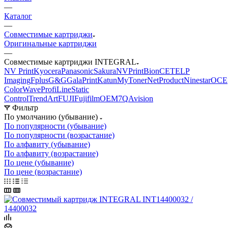
—
Каталог
—
Совместимые картриджи
Оригинальные картриджи
—
Совместимые картриджи INTEGRAL
NV Print
Kyocera
Panasonic
Sakura
NVPrint
Bion
CET
ELP
Imaging
Fplus
G&G
GalaPrint
Katun
MyToner
NetProduct
Ninestar
OCE
ColorWave
ProfiLine
Static
Control
TrendArt
FUJI
Fujifilm
OEM
7Q
Avision
Фильтр
По умолчанию (убывание)
По популярности (убывание)
По популярности (возрастание)
По алфавиту (убывание)
По алфавиту (возрастание)
По цене (убывание)
По цене (возрастание)