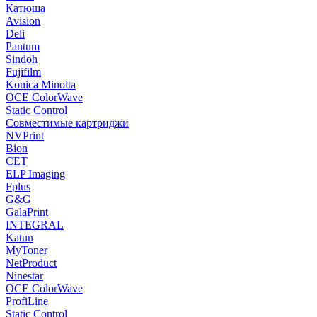
Катюша
Avision
Deli
Pantum
Sindoh
Fujifilm
Konica Minolta
OCE ColorWave
Static Control
Совместимые картриджи
NVPrint
Bion
CET
ELP Imaging
Fplus
G&G
GalaPrint
INTEGRAL
Katun
MyToner
NetProduct
Ninestar
OCE ColorWave
ProfiLine
Static Control