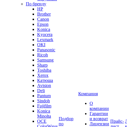
По бренду
HP
Brother
Canon
Epson
Konica
Kyocera
Lexmark
OKI
Panasonic
Ricoh
Samsung
Sharp
Toshiba
Xerox
Катюша
Avision
Deli
Компания
Pantum
Sindoh
О
Fujifilm
компании
Konica
Гарантии
Minolta
Подбор
и возврат
OCE
Прайс-
по
Лицензии
ColorWave
лист