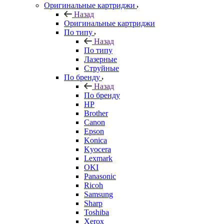
Оригинальные картриджи
Назад
Оригинальные картриджи
По типу
Назад
По типу
Лазерные
Струйные
По бренду
Назад
По бренду
HP
Brother
Canon
Epson
Konica
Kyocera
Lexmark
OKI
Panasonic
Ricoh
Samsung
Sharp
Toshiba
Xerox