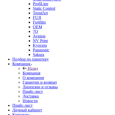
ProfiLine
Static Control
TrendArt
FUJI
Fujifilm
OEM
7Q
Avision
NV Print
Kyocera
Panasonic
Sakura
Подбор по принтеру
Компания
Назад
Компания
О компании
Гарантии и возврат
Лицензии и отзывы
Прайс-лист
Доставка
Новости
Прайс-лист
Личный кабинет
Контакты