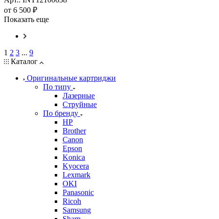
от
6 500 ₽
Показать еще
1
2
3
...
9
Каталог
Оригинальные картриджи
По типу
Лазерные
Струйные
По бренду
HP
Brother
Canon
Epson
Konica
Kyocera
Lexmark
OKI
Panasonic
Ricoh
Samsung
Sharp