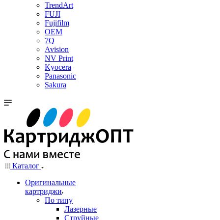
TrendArt
FUJI
Fujifilm
OEM
7Q
Avision
NV Print
Kyocera
Panasonic
Sakura
Каталог
Оригинальные
картриджи
По типу
Лазерные
Струйные