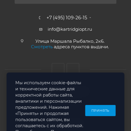
+7 (495) 109-26-15
info@kartridgiopt.ru
Улица Маршала Рыбалко, 2к6.
Смотреть
адреса пунктов выдачи.
Мы используем cookie-файлы
и технические данные для
2026 © Картридж ОПТ
корректной работы сайта,
аналитики и персонализации
предложений. Нажимая
ПРИНЯТЬ
«Принять» и продолжая
пользоваться сайтом, вы
Сделано в Solo-com
соглашаетесь с их обработкой.