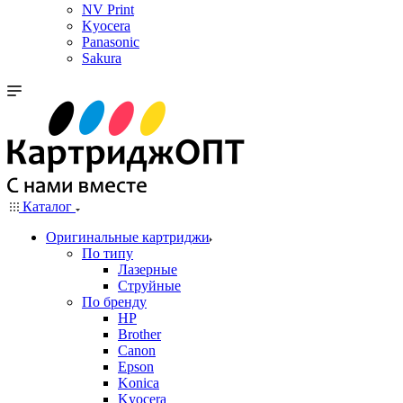
NV Print
Kyocera
Panasonic
Sakura
Каталог
Оригинальные картриджи
По типу
Лазерные
Струйные
По бренду
HP
Brother
Canon
Epson
Konica
Kyocera