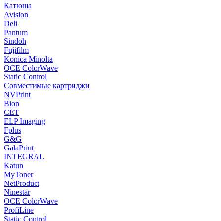
Катюша
Avision
Deli
Pantum
Sindoh
Fujifilm
Konica Minolta
OCE ColorWave
Static Control
Совместимые картриджи
NVPrint
Bion
CET
ELP Imaging
Fplus
G&G
GalaPrint
INTEGRAL
Katun
MyToner
NetProduct
Ninestar
OCE ColorWave
ProfiLine
Static Control