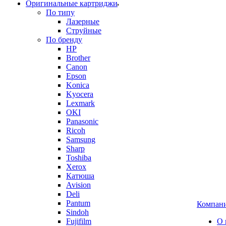
Оригинальные картриджи
По типу
Лазерные
Струйные
По бренду
HP
Brother
Canon
Epson
Konica
Kyocera
Lexmark
OKI
Panasonic
Ricoh
Samsung
Sharp
Toshiba
Xerox
Катюша
Avision
Deli
Pantum
Компан
Sindoh
Fujifilm
О 