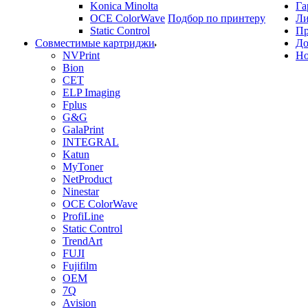
Konica Minolta
Га
OCE ColorWave
Подбор по принтеру
Ли
Static Control
Пр
Совместимые картриджи
До
NVPrint
Но
Bion
CET
ELP Imaging
Fplus
G&G
GalaPrint
INTEGRAL
Katun
MyToner
NetProduct
Ninestar
OCE ColorWave
ProfiLine
Static Control
TrendArt
FUJI
Fujifilm
OEM
7Q
Avision