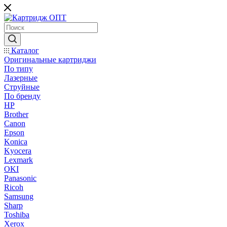
Каталог
Оригинальные картриджи
По типу
Лазерные
Струйные
По бренду
HP
Brother
Canon
Epson
Konica
Kyocera
Lexmark
OKI
Panasonic
Ricoh
Samsung
Sharp
Toshiba
Xerox