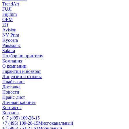
TrendArt
FUJI
Fujifilm
OEM
7Q
Avision
NV Print
Kyocera
Panasonic
Sakura
Подбор по принтеру
Компания
О компании
Гарантии и возврат
Лицензии и отзывы
Прайс-лист
Доставка
Новости
Прайс-лист
Личный кабинет
Контакты
Корзина
+7 (495) 109-26-15
+7 (495) 109-26-15
Многоканальный
+7 (985) 753-21-63
Мобильный