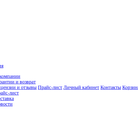
ия
компании
рантии и возврат
цензии и отзывы
Прайс-лист
Личный кабинет
Контакты
Корзин
айс-лист
ставка
вости