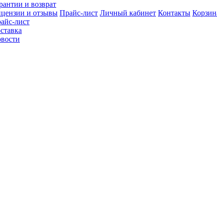
рантии и возврат
цензии и отзывы
Прайс-лист
Личный кабинет
Контакты
Корзин
айс-лист
ставка
вости