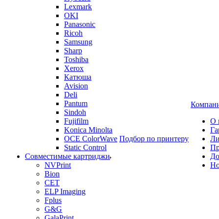
Lexmark
OKI
Panasonic
Ricoh
Samsung
Sharp
Toshiba
Xerox
Катюша
Avision
Deli
Pantum
Компан
Sindoh
Fujifilm
О 
Konica Minolta
Га
OCE ColorWave
Подбор по принтеру
Ли
Static Control
Пр
Совместимые картриджи
До
NVPrint
Но
Bion
CET
ELP Imaging
Fplus
G&G
GalaPrint