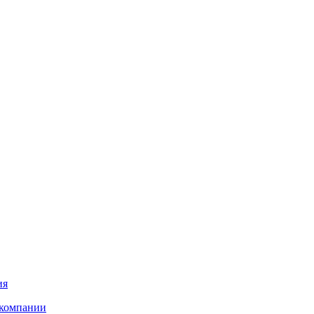
ия
компании