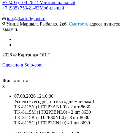
+7 (495) 109-26-15
Многоканальный
+7 (985) 753-21-63
Мобильный
info@kartridgiopt.ru
Улица Маршала Рыбалко, 2к6.
Смотреть
адреса пунктов
выдачи.
2026 © Картридж ОПТ
Сделано в Solo-com
Живая лента
x
07.08.2026 12:10:00
Успейте сегодня, по выгодным ценам!!!
TK-8115Y (1T02P3ANL0) - 2 шт 8630
TK-8115M (1T02P3BNL0) - 2 шт 8630
TK-8115K (1T02P30NL0) - 8 шт 8630
TK-8115C (1T02P3CNL0) - 1 шт 8630