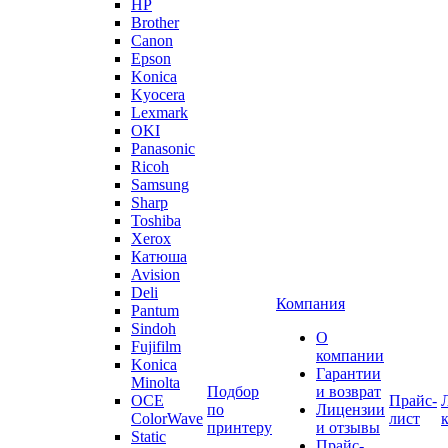
HP
Brother
Canon
Epson
Konica
Kyocera
Lexmark
OKI
Panasonic
Ricoh
Samsung
Sharp
Toshiba
Xerox
Катюша
Avision
Deli
Компания
Pantum
Sindoh
О
Fujifilm
компании
Konica
Гарантии
Minolta
Подбор
и возврат
OCE
Прайс-
по
Лицензии
ColorWave
лист
принтеру
и отзывы
Static
Прайс-