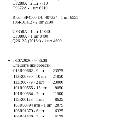
CF280A - 2 шт 7710
C9372A - 1 шт 6210
Ricoh SP4500 DU 407324 - 1 шт 6555
106R01412 - 2 шт 2190
CF358A - 1 шт 14840
CF380X - 1 шт 8400
Q2612A (2016г) - 1 шт 4600
28.07.2026 09:56:00
Спешите приобрести
013R00662 - 9 шт
23575
113R00780 - 10 шт
21850
113R00779 - 2 шт
23000
101R00555 - 15 шт
8050
101R00554 - 7 шт
11500
115R00128 - 1 шт
8625
108R00794 нтв - 1 шт
2875
106R01379 - 6 шт
6325
106R01529 - 2 шт
5175