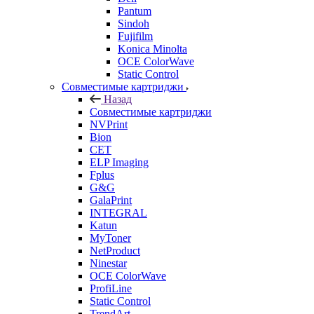
Pantum
Sindoh
Fujifilm
Konica Minolta
OCE ColorWave
Static Control
Совместимые картриджи
Назад
Совместимые картриджи
NVPrint
Bion
CET
ELP Imaging
Fplus
G&G
GalaPrint
INTEGRAL
Katun
MyToner
NetProduct
Ninestar
OCE ColorWave
ProfiLine
Static Control
TrendArt