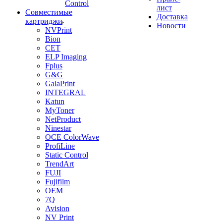
Control
лист
Совместимые
Доставка
картриджи
Новости
NVPrint
Bion
CET
ELP Imaging
Fplus
G&G
GalaPrint
INTEGRAL
Katun
MyToner
NetProduct
Ninestar
OCE ColorWave
ProfiLine
Static Control
TrendArt
FUJI
Fujifilm
OEM
7Q
Avision
NV Print