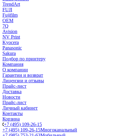
TrendArt
FUJI
Fujifilm
OEM
7Q
Avision
NV Print
Kyocera
Panasonic
Sakura
Подбор по принтеру
Компания
О компании
Гарантии и возврат
Лицензии и отзывы
Прайс-лист
Доставка
Новости
Прайс-лист
Личный кабинет
Контакты
Корзина
+7 (495) 109-26-15
+7 (495) 109-26-15
Многоканальный
+7 (985) 753-21-63
Мобильный