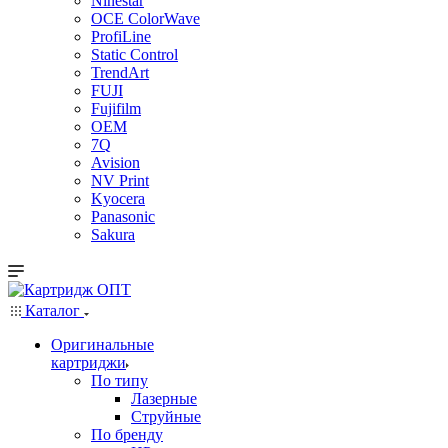
Ninestar
OCE ColorWave
ProfiLine
Static Control
TrendArt
FUJI
Fujifilm
OEM
7Q
Avision
NV Print
Kyocera
Panasonic
Sakura
Каталог
Оригинальные
картриджи
По типу
Лазерные
Струйные
По бренду