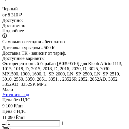
—
Черный
от
8 310 ₽
Доступно:
Достаточно
Подробнее
Самовывоз сегодня - бесплатно
Доставка курьером - 500 ₽
Доставка ТК - зависит от тариф.
Доступные варианты
Фоторецепторный барабан [B0399510] для Ricoh Aficio 1113,
1015, 1018, D, 2015, 2018, D, 2016, 2020, D, 3025, 3030
MP1500, 1900, 1600, L, SP, 2000, LN, SP, 2500, LN, SP, 2510,
3010, 2550, 3350, 2851, 3351, , 2352SP, 2852, 2852AD, 3352,
3352AD, 3352SP, MP 2
Мало
Уточнить год
Цена без НДС
9 100
₽
/шт
Цена с НДС
11 090
₽
/шт