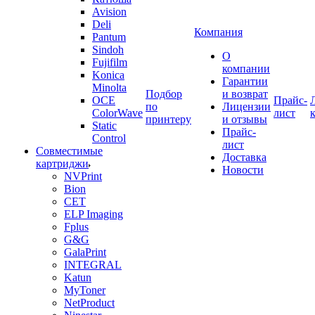
Avision
Deli
Компания
Pantum
Sindoh
О
Fujifilm
компании
Konica
Гарантии
Minolta
Подбор
и возврат
OCE
Прайс-
по
Лицензии
ColorWave
лист
принтеру
и отзывы
Static
Прайс-
Control
лист
Совместимые
Доставка
картриджи
Новости
NVPrint
Bion
CET
ELP Imaging
Fplus
G&G
GalaPrint
INTEGRAL
Katun
MyToner
NetProduct