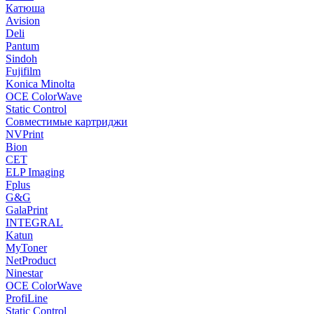
Катюша
Avision
Deli
Pantum
Sindoh
Fujifilm
Konica Minolta
OCE ColorWave
Static Control
Совместимые картриджи
NVPrint
Bion
CET
ELP Imaging
Fplus
G&G
GalaPrint
INTEGRAL
Katun
MyToner
NetProduct
Ninestar
OCE ColorWave
ProfiLine
Static Control