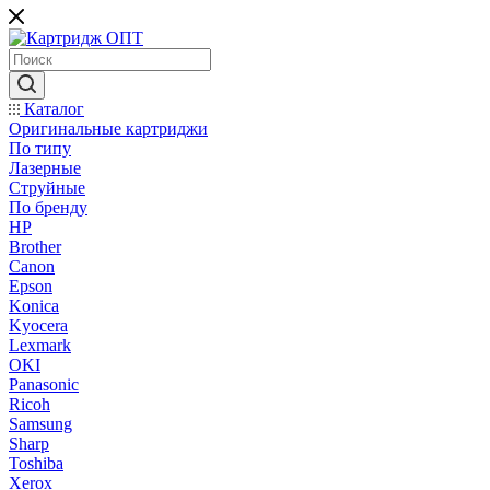
Каталог
Оригинальные картриджи
По типу
Лазерные
Струйные
По бренду
HP
Brother
Canon
Epson
Konica
Kyocera
Lexmark
OKI
Panasonic
Ricoh
Samsung
Sharp
Toshiba
Xerox