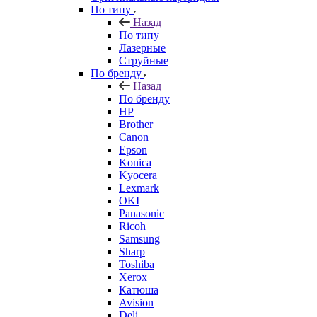
По типу
Назад
По типу
Лазерные
Струйные
По бренду
Назад
По бренду
HP
Brother
Canon
Epson
Konica
Kyocera
Lexmark
OKI
Panasonic
Ricoh
Samsung
Sharp
Toshiba
Xerox
Катюша
Avision
Deli